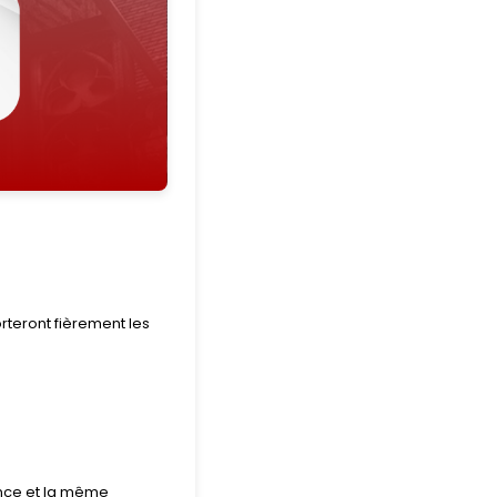
rteront fièrement les
ence et la même