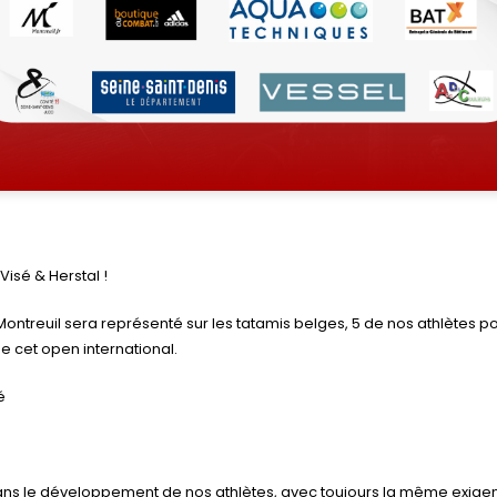
Visé & Herstal !
ntreuil sera représenté sur les tatamis belges, 5 de nos athlètes po
de cet open international.
é
ans le développement de nos athlètes, avec toujours la même exig